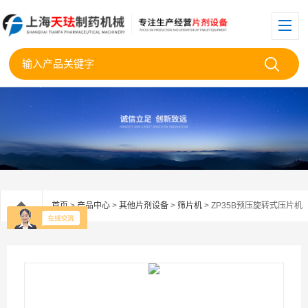
首页
>
产品中心
>
其他片剂设备
>
筛片机
> ZP35B预压旋转式压片机