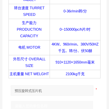
转台速度
TURRET
0-36r/min
转
/
分
SPEED
生产能力
PRODUCTION
0~150000pc/h
片
/
时
CAPACITY
4KW
、
960r/min
、
380V/50HZ
电机
MOTOR
千瓦、转
/
分、伏
50
赫
外形尺寸
OVERALL
910×1120×1650mm
毫米
SIZE
主机重量
NET WELGHT
2100kg
千克