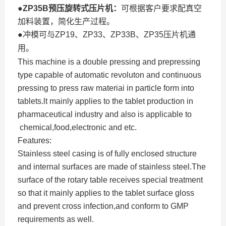
●
ZP35B
预压旋转式压片机
：
可根据客户要求配真空
加料装置，简化生产过程
。
●
冲模可与
ZP19
、
ZP33
、
ZP33B
、
ZP35
压片机通
用。
This machine is a double pressing and prepressing
type capable of automatic revoluton and continuous
pressing to press raw materiai in particle form into
tablets.lt mainly applies to the tablet production in
pharmaceutical industry and also is applicable to
chemical,food,electronic and etc.
Features:
Stainless steel casing is of fully enclosed structure
and internal surfaces are made of stainless steel.The
surface of the rotary table receives special treatment
so that it mainly applies to the tablet surface gloss
and prevent cross infection,and conform to GMP
requirements as well.