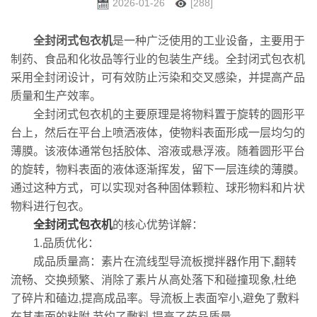
2026-01-26
[288]
全封闭式包衣机
是一种广泛使用的工业设备，主要用于
制药、食品和化妆品等行业的包装生产线。全封闭式包衣机
采用全封闭设计，可有效防止污染和交叉感染，并提高产品
质量和生产效率。
全封闭式包衣机的主要原理是将物料置于旋转的圆形平
台上，然后在平台上喷洒液体，使物料表面形成一层均匀的
薄膜。该液体通常包括胶体、溶液或悬浮液。随着圆形平台
的旋转，物料表面的液体逐渐挥发，留下一层连续的薄膜。
通过这种方式，可以实现对各种固体颗粒、球形物料和片状
物料进行包衣。
全封闭式包衣机
的核心优势详解：
1.品质优化：
成品质量高：素片在流线型导流板搅拌器作用下,翻转
流畅、交换频繁、消除了素片从高处落下和碰撞现象,杜绝
了碎片和磕边,提高成品率。导流板上表面窄小,避免了敷料
在其表面的粘附,节约了敷料,提高了药品质量。