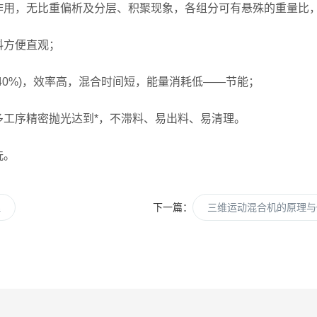
，无比重偏析及分层、积聚现象，各组分可有悬殊的重量比，混
料方便直观；
0%)，效率高，混合时间短，能量消耗低——节能；
工序精密抛光达到*，不滞料、易出料、易清理。
洗。
理
下一篇：
三维运动混合机的原理与