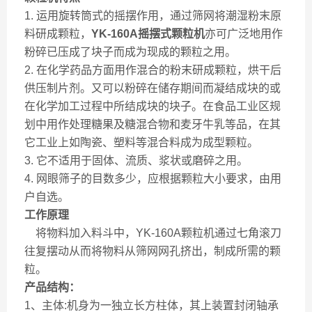
1. 运用旋转筒式的摇摆作用，通过筛网将潮湿粉末原
料研成颗粒，
YK-160A
摇摆式颗粒机
亦可广泛地用作
粉碎已压成了块子而成为现成的颗粒之用。
2. 在化学药品方面用作混合的粉末研成颗粒，烘干后
供压制片剂。又可以粉碎在储存期间而凝结成块的或
在化学加工过程中所结成块的块子。在食品工业区规
划中用作处理糖果及糖混合物和麦牙牛乳等品，在其
它工业上如陶瓷、塑料等混合料成为成型颗粒。
3. 它不适用于固体、流质、浆状或磨碎之用。
4. 网眼筛子的目数多少，应根据颗粒大小要求，由用
户自选。
工作原理
将物料加入料斗中，YK-160A颗粒机通过七角滚刀
往复摆动从而将物料从筛网网孔挤出，制成所需的颗
粒。
产品结构：
1、主体:机身为一独立长方柱体，其上装置封闭轴承