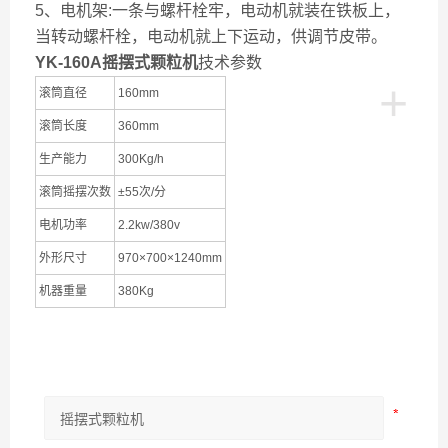
5、电机架:一条与螺杆栓牢，电动机就装在铁板上，
当转动螺杆栓，电动机就上下运动，供调节皮带。
YK-160A
摇摆式颗粒机
技术参数
+
滚筒直径
160mm
滚筒长度
360mm
生产能力
300Kg/h
滚筒摇摆次数
±55次/分
电机功率
2.2kw/380v
外形尺寸
970×700×1240mm
机器重量
380Kg