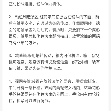
座与粉斗连接，粉斗伸向机体。
2、颗粒制造装置:旋转滚筒横卧置在粉斗的下面，前
后有轴承支座，它通过齿条的传动，作倒顺回转，端
面的前轴承盖为活动式，装拆时，只要旋下一个翼形
螺母，轴承盖和旋转滚筒即可抽出，放置滚筒的两端
制有凸形的方环。
3、减速箱:采用蜗轮传动，箱内可储机油，箱上有视
镜可观察，观察运转情况及储油量，蜗轮外端，装有
偏心轴，带动齿条作往复运动。
4、筛网夹管:装置在旋转滚筒的两旁，用钢管制造，
中间开有一条长槽，筛网的两端嵌入槽内，转动花形
手轮将筛网包在旋转滚筒的外圆上，手轮内有齿轮撑
住，松紧可以进行调节。