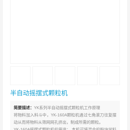
半自动摇摆式颗粒机
简要描述：
YK系列半自动摇摆式颗粒机工作原理
将物料加入料斗中，YK-160A颗粒机通过七角滚刀往复摆
动从而将物料从筛网网孔挤出，制成所需的颗粒。
YK-160A摇摆式颗粒机的用途： 本机可将混合的粉块状料