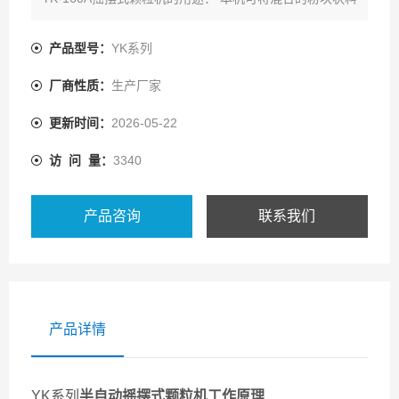
制成颗粒状，烘干后供压片，也可将凝结成块的物料粉
碎，适用于制药、化工、食品工业和科研单位。
产品型号：
YK系列
厂商性质：
生产厂家
更新时间：
2026-05-22
访 问 量：
3340
产品咨询
联系我们
产品详情
YK系列
半自动摇摆式颗粒机
工作原理