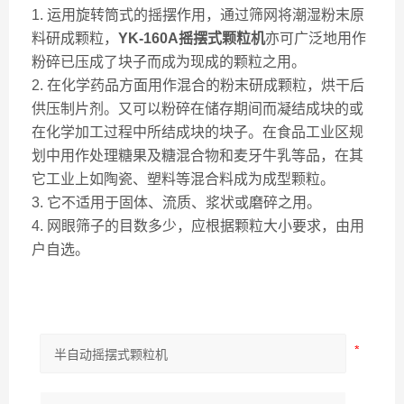
1. 运用旋转筒式的摇摆作用，通过筛网将潮湿粉末原
料研成颗粒，
YK-160A
摇摆式颗粒机
亦可广泛地用作
粉碎已压成了块子而成为现成的颗粒之用。
2. 在化学药品方面用作混合的粉末研成颗粒，烘干后
供压制片剂。又可以粉碎在储存期间而凝结成块的或
在化学加工过程中所结成块的块子。在食品工业区规
划中用作处理糖果及糖混合物和麦牙牛乳等品，在其
它工业上如陶瓷、塑料等混合料成为成型颗粒。
3. 它不适用于固体、流质、浆状或磨碎之用。
4. 网眼筛子的目数多少，应根据颗粒大小要求，由用
户自选。