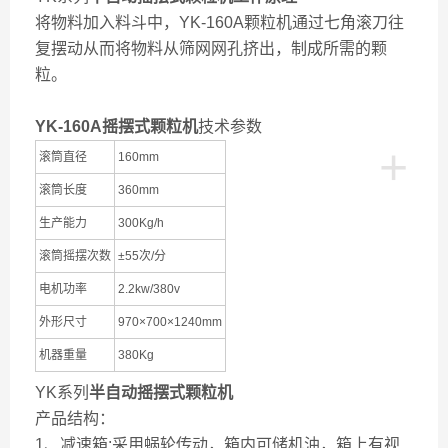
将物料加入料斗中，YK-160A颗粒机通过七角滚刀往
复摆动从而将物料从筛网网孔挤出，制成所需的颗
粒。
YK-160A
摇摆式颗粒机
技术参数
+
滚筒直径
160mm
滚筒长度
360mm
生产能力
300Kg/h
滚筒摇摆次数
±55次/分
电机功率
2.2kw/380v
外形尺寸
970×700×1240mm
机器重量
380Kg
YK系列
半自动摇摆式颗粒机
产品结构：
1、
减速箱:采用蜗轮传动，箱内可储机油，箱上有视