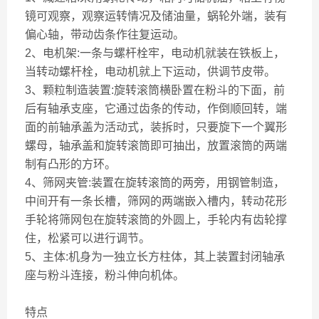
镜可观察，观察运转情况及储油量，蜗轮外端，装有
偏心轴，带动齿条作往复运动。
2、电机架:一条与螺杆栓牢，电动机就装在铁板上，
当转动螺杆栓，电动机就上下运动，供调节皮带。
3、
颗粒制造装置:旋转滚筒横卧置在粉斗的下面，前
后有轴承支座，它通过齿条的传动，作倒顺回转，端
面的前轴承盖为活动式，装拆时，只要旋下一个翼形
螺母，轴承盖和旋转滚筒即可抽出，放置滚筒的两端
制有凸形的方环。
4、筛网夹管:装置在旋转滚筒的两旁，用钢管制造，
中间开有一条长槽，筛网的两端嵌入槽内，转动花形
手轮将筛网包在旋转滚筒的外圆上，手轮内有齿轮撑
住，松紧可以进行调节。
5、
主体:机身为一独立长方柱体，其上装置封闭轴承
座与粉斗连接，粉斗伸向机体。
特点