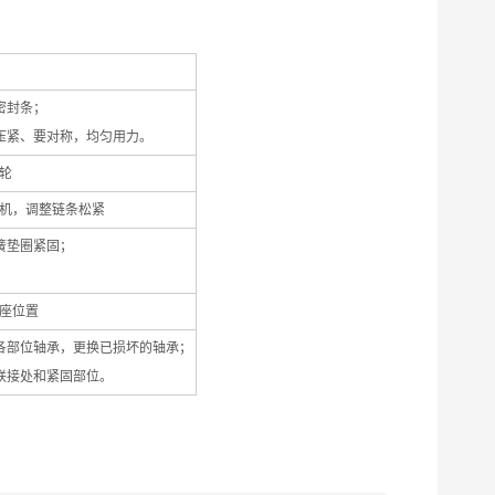
密封条；
压紧、要对称，均匀用力。
轮
机，调整链条松紧
簧垫圈紧固；
。
座位置
各部位轴承，更换已损坏的轴承；
联接处和紧固部位。