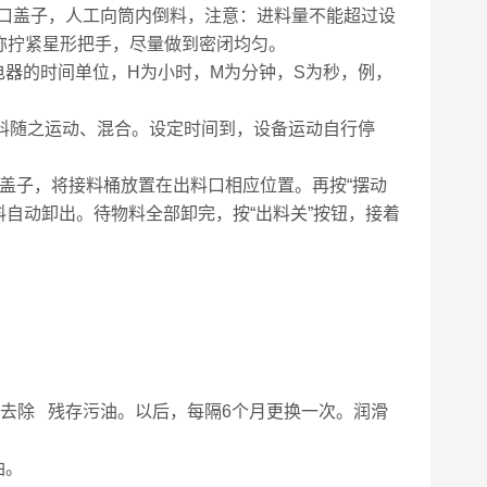
料口盖子，人工向筒内倒料，注意：进料量不能超过设
称拧紧星形把手，尽量做到密闭均匀。
器的时间单位，H为小时，M为分钟，S为秒，例
，
，物料随之运动、混合。设定时间到，设备运动自行停
口盖子，将接料桶放置在出料口相应位置。再按“摆动
料自动卸出。待物料全部卸完，按“出料关”按钮，接着
时应去除 残存污油。以后，每隔6个月更换一次。润滑
油。