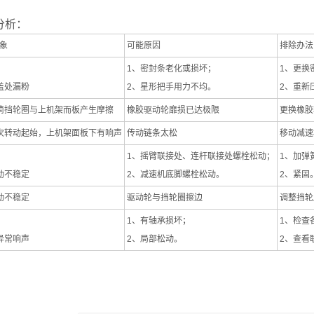
分析：
象
可能原因
排除办法
1、密封条老化或损坏；
1、更换
盖处漏粉
2、星形把手用力不均。
2、重新
筒挡轮圈与上机架而板产生摩擦
橡胶驱动轮靡损已达极限
更换橡胶
次转动起始，上机架面板下有响声
传动链条太松
移动减速
1、摇臂联接处、连杆联接处螺栓松动；
1、加弹
动不稳定
2、减速机底脚螺栓松动。
2、紧固
动不稳定
驱动轮与挡轮圈擦边
调整挡轮
1、有轴承损坏；
1、检查
异常响声
2、局部松动。
2、查看