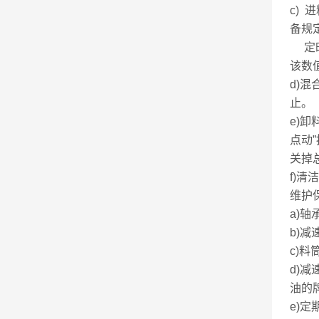
c)
备规
定时
该数
d)
止。
e)
点动
关掉
f)
维护
a)
b)
c)
d)
油的
e)