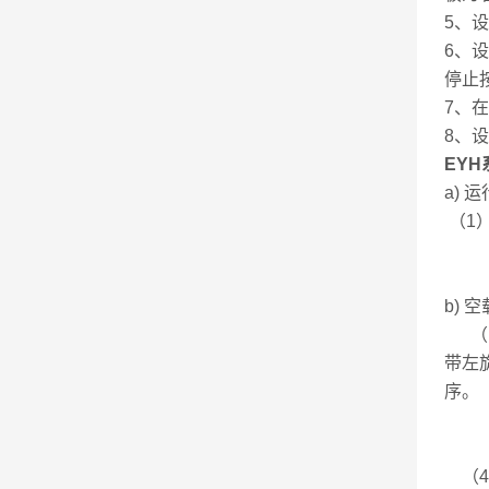
5、
6、
停止
7、
8、
EY
a) 
（1
（2
（3
b) 
（1
带左
序。
（2
（3
（4