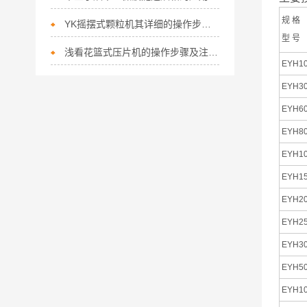
规 格
YK摇摆式颗粒机其详细的操作步骤如下
型 号
浅看花篮式压片机的操作步骤及注意事项
EYH1
EYH3
EYH6
EYH8
EYH1
EYH1
EYH2
EYH2
EYH3
EYH5
EYH1