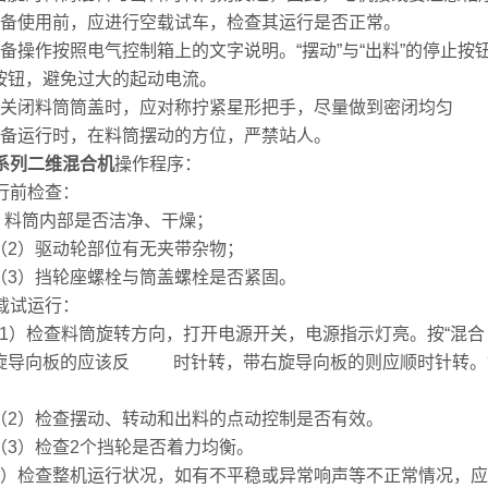
设备使用前，应进行空载试车，检查其运行是否正常。
设备操作按照电气控制箱上的文字说明。“摆动”与“出料”的停止
按钮，避免过大的起动电流。
在关闭料筒筒盖时，应对称拧紧星形把手，尽量做到密闭均匀
设备运行时，在料筒摆动的方位，严禁站人。
H系列二维混合机
操作程序：
运行前检查：
）料筒内部是否洁净、干燥；
）驱动轮部位有无夹带杂物；
）挡轮座螺栓与筒盖螺栓是否紧固。
空载试运行：
）检查料筒旋转方向，打开电源开关，电源指示灯亮。按“混
旋导向板的应该反 时针转，带右旋导向板的则应顺时针转
）检查摆动、转动和出料的点动控制是否有效。
）检查2个挡轮是否着力均衡。
）检查整机运行状况，如有不平稳或异常响声等不正常情况，应