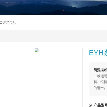
列二维混合机
EY
简要描述
二维运
料、饲料
的混合。
分混合，
合迅速、
产品型