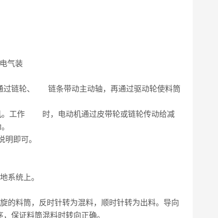
电气装
通过链轮、 链条带动主动轴，再通过驱动轮使料筒
机。工作 时，电动机通过皮带轮或链轮传动给减
动。
说明即可。
接地系统上。
左旋的料筒，反时针转为混料，顺时针转为出料。导向
序，保证料筒混料时转向正确。