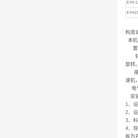
EYH 1
EYH1
构造
本机
置
转动
旋转
摆动
速机
电气
安装
1、
2、
3、
4、
板为