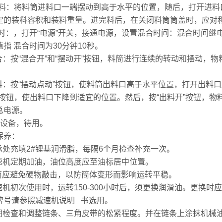
 进料：将料筒进料口一端摆动到高于水平的位置，随后，打开进
定的装料容积和装料重量。进完料后，在关闭料筒筒盖时，应对
：，打开“电源”开关，接通电源，设置混合时间：混合时间继电
值指 混合时间为30分钟10秒。
混合：按“混合开”和“摆动开”按钮，料筒进行连续的转动和摆动
卸料：按“摆动点动”按钮，使料筒出料口高于水平位置，打开出料
”按钮，使出料口下降到适宜的位置。然后，按“出料开”按钮，物
总电源。
清洁设备，待用。
保养：
轴承处充填2#锂基润滑脂，每隔6个月检查补充一次。
减速机定期加油，油位高度应至油标居中位置。
料筒应避免硬物敲击，以防筒体变形而影响运转平稳。
减速机初次使用时，运转150-300小时后，须更换润滑油。更换
牌号请参照减速机说明 书选用。
定期检查和调整链条、三角皮带的松紧程度。并在链条上涂抹机械