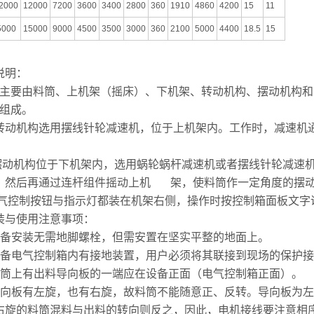
2000
12000
7200
3600
3400
2800
360
1910
4860
4200
15
11
5000
15000
9000
4500
3500
3000
360
2100
5000
4400
18.5
15
说明：
主要由料筒、上机架（摇床）、下机架、转动机构、摆动机构和
组成。
机构选用摆线针轮减速机，位于上机架内。工作时，减速机
。
机构位于下机架内，选用蜗轮蜗杆减速机或者摆线针轮减速
，然后再通过连杆组件摇动上机 架，使料筒作一定角度的摆
控制按钮与指示灯都装在机架右侧，操作时按控制箱面板文字
与使用注意事项：
设备安装无需地脚螺栓，但需安置在坚实平整的地面上。
设备电气控制箱内有接地装置，用户必须将其联接到现场的保护
料筒上有出料导向板的一端应在设备正面（电气控制箱正面）。
导向板有左旋，也有右旋，故料筒不能随意正、反转。导向板为
右旋的料筒混料与出料的转向则反之，因此，电机接线要注意相