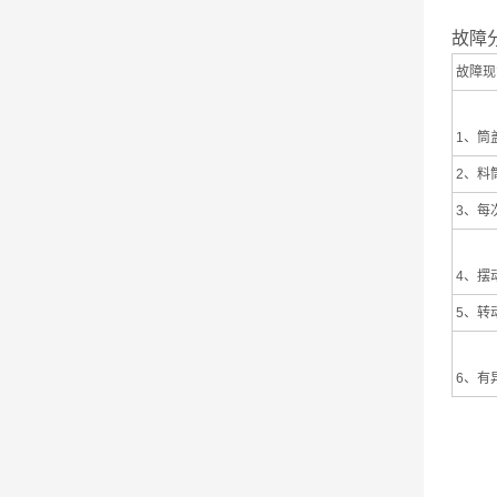
故障
故障现
1、筒
2、料
3、每
4、摆
5、转
6、有