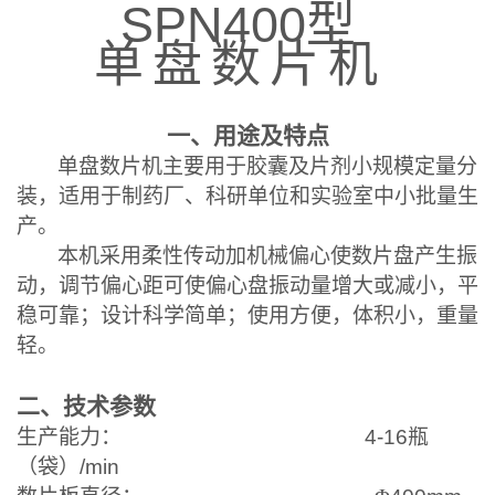
SPN400
型
单
盘
数
片
机
一、用途及特点
单盘数片机主要用于胶囊及片剂小规模定量分
装，适用于制药厂、科研单位和实验室中小批量生
产。
本机采用柔性传动加机械偏心使数片盘产生振
动，调节偏心距可使偏心盘振动量增大或减小，平
稳可靠；设计科学简单；使用方便，体积小，重量
轻。
二、技术参数
生产能力：
4-16
瓶
（袋）
/min