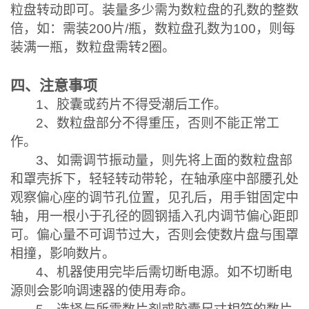
粒盘转动即可。装量多少需为数粒盘的孔数的整数
倍，如：需装
200
片
/
瓶，数粒盘孔数为
100
，则每
装满一瓶，数粒盘需转
2
圈。
四、注意事项
1
、胶囊或药片不得受潮后工作。
2
、数粒盘部分不得重压，否则不能正常工
作。
3
、如需调节振动量，则先将上面的数粒盘部
和罩壳拆下，轻轻转动带轮，在轴承座中部腰孔处
观察偏心座的调节孔位置，见孔后，用手钳固定中
轴，用一根小于孔径的圆钢插入孔内调节偏心距即
可。偏心量不可调节过大，否则会使数片盘与围罩
相撞，影响数片。
4
、机器使用完毕后需切断电源。如不切断电
源则会影响调速器的使用寿命。