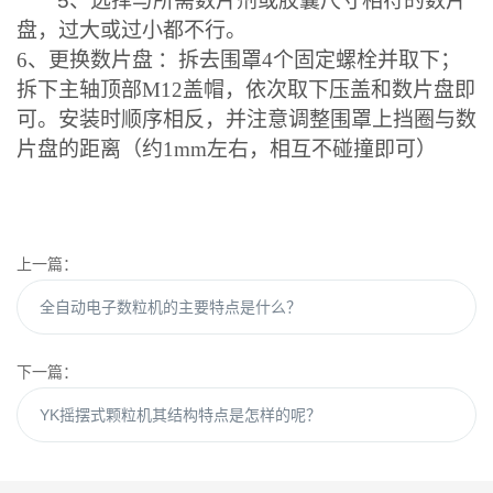
5
、选择与所需数片剂或胶囊尺寸相符的数片
盘，过大或过小都不行。
6
、更换数片盘
：拆去围罩
4
个固定螺栓并取下；
拆下主轴顶部
M12
盖帽，依次取下压盖和数片盘即
可。安装时顺序相反，并注意调整围罩上挡圈与数
片盘的距离（约
1mm
左右，相互不碰撞即可）
上一篇：
全自动电子数粒机的主要特点是什么？
下一篇：
YK摇摆式颗粒机其结构特点是怎样的呢？