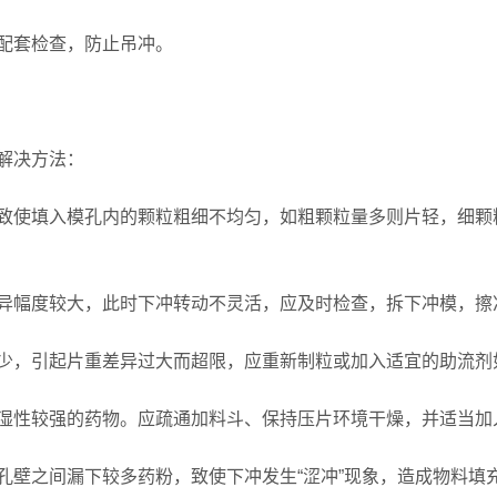
配套检查，防止吊冲。
解决方法：
使填入模孔内的颗粒粗细不均匀，如粗颗粒量多则片轻，细颗
幅度较大，此时下冲转动不灵活，应及时检查，拆下冲模，擦
，引起片重差异过大而超限，应重新制粒或加入适宜的助流剂
性较强的药物。应疏通加料斗、保持压片环境干燥，并适当加
之间漏下较多药粉，致使下冲发生“涩冲”现象，造成物料填