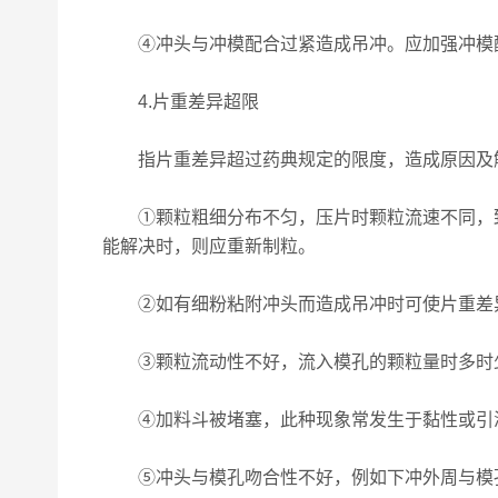
④冲头与冲模配合过紧造成吊冲。应加强冲模
4.片重差异超限
指片重差异超过药典规定的限度，造成原因及
①颗粒粗细分布不匀，压片时颗粒流速不同，致
能解决时，则应重新制粒。
②如有细粉粘附冲头而造成吊冲时可使片重差异
③颗粒流动性不好，流入模孔的颗粒量时多时少
④加料斗被堵塞，此种现象常发生于黏性或引湿
⑤冲头与模孔吻合性不好，例如下冲外周与模孔壁