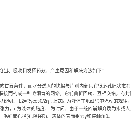
出、吸收和发挥药效。产生原因和解决方法如下：
的首要条件，而水分透入的快慢与片剂内部具有很多孔隙状态有
联接而构成一种毛细管的网络，它们曲折回转、互相交错，有封
： L2=Rγcosθ/2η·t 上式即为液体在毛细管中流动的
张力，η为液体的黏度，t为时间。由于一般的崩解介质为水或人
、毛细管孔径(孔隙径R)、液体的表面张力γ和接触角θ。