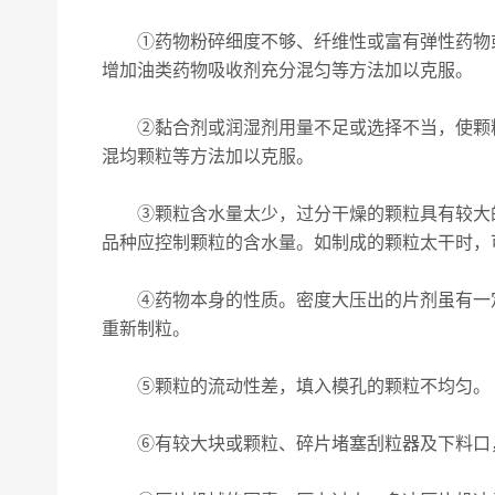
①药物粉碎细度不够、纤维性或富有弹性药物或油
增加油类药物吸收剂充分混匀等方法加以克服。
②黏合剂或润湿剂用量不足或选择不当，使颗粒
混均颗粒等方法加以克服。
③颗粒含水量太少，过分干燥的颗粒具有较大的
品种应控制颗粒的含水量。如制成的颗粒太干时，可喷
④药物本身的性质。密度大压出的片剂虽有一定
重新制粒。
⑤颗粒的流动性差，填入模孔的颗粒不均匀。
⑥有较大块或颗粒、碎片堵塞刮粒器及下料口