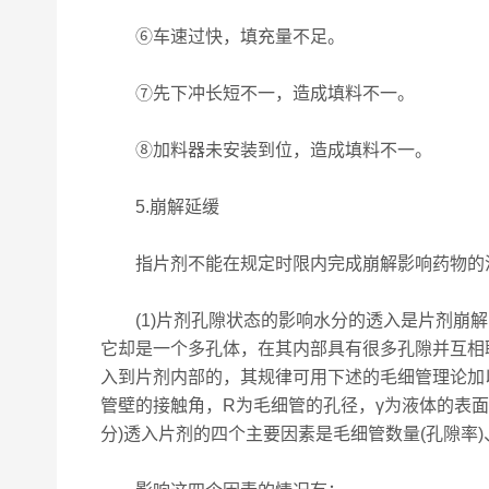
⑥车速过快，填充量不足。
⑦先下冲长短不一，造成填料不一。
⑧加料器未安装到位，造成填料不一。
5.崩解延缓
指片剂不能在规定时限内完成崩解影响药物的溶
(1)片剂孔隙状态的影响水分的透入是片剂崩解
它却是一个多孔体，在其内部具有很多孔隙并互相
入到片剂内部的，其规律可用下述的毛细管理论加以说明
管壁的接触角，R为毛细管的孔径，γ为液体的表面
分)透入片剂的四个主要因素是毛细管数量(孔隙率)