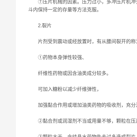
⑦压片机械的因素。压力过小，多冲压片机冲头
斗内保持一定的存量等方法克服。
2.裂片
片剂受到震动或经放置时，有从腰间裂开的称为
①药物本身弹性较强、
纤维性药物或因含油类成分较多。
可加入糖粉以减少纤维弹性，
加强黏合作用或增加油类药物的吸收剂，充分
②黏合剂或润湿剂不当或用量不够，颗粒在压
③颗粒太干、含结晶水药物失去过多造成裂片