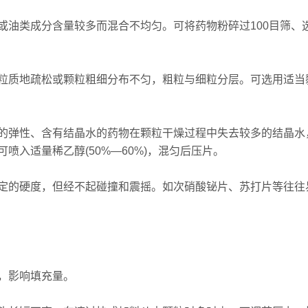
类成分含量较多而混合不均匀。可将药物粉碎过100目筛、
质地疏松或颗粒粗细分布不匀，粗粒与细粒分层。可选用适当
弹性、含有结晶水的药物在颗粒干燥过程中失去较多的结晶水
入适量稀乙醇(50%—60%)，混匀后压片。
的硬度，但经不起碰撞和震摇。如次硝酸铋片、苏打片等往往
，影响填充量。