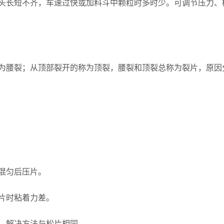
长短不齐，车速过快或加料斗中颗粒时多时少。可调节压力、
腰裂；从顶部裂开的称为顶裂，腰裂和顶裂总称为裂片，原因
混匀后压片。
片时粘着力差。
，解决方法与松片相同。