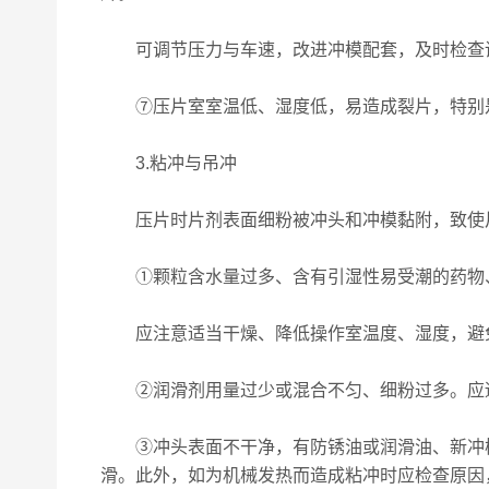
可调节压力与车速，改进冲模配套，及时检查
⑦压片室室温低、湿度低，易造成裂片，特别是
3.粘冲与吊冲
压片时片剂表面细粉被冲头和冲模黏附，致使片
①颗粒含水量过多、含有引湿性易受潮的药物、
应注意适当干燥、降低操作室温度、湿度，避
②润滑剂用量过少或混合不匀、细粉过多。应适
③冲头表面不干净，有防锈油或润滑油、新冲模
滑。此外，如为机械发热而造成粘冲时应检查原因