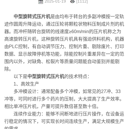
2025-01-19
[1112]
中型旋转式压片机
是由均布于转台的多副冲模按一定轨
迹作圆周升降运动，通过压轮将颗粒状物料压制成片剂的机
器。而冲杆随转台旋转的线速度≥60m/min的压片机称之为
高速旋转压片机，这种旋转压片机具有强迫供料机构，机器
由PLC控制，有自动调节压力、控制片重、剔除废片、打印
数据、显示故障停机等功能，除能控制片重差异在一定的范
围内以外，对缺角、松裂片等质量问题能自动鉴别并能剔
除。
以下是
中型旋转式压片机
的技术特点：
1、高效生产
多冲模设计：通常配备多个冲模，如常见的27冲、33
冲等，可同时进行多个药片的压制，大大提高了生产效率。
相比单冲压片机，产量可提升数倍甚至数十倍。
连续作业能力：能够不间断地进行压片操作，在设备运
行稳定的情况下，可实现长时间连续生产，满足大规模生产
的需求。