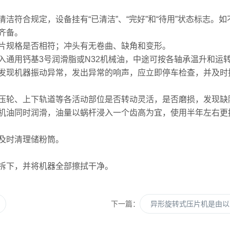
合规定，设备挂有“已清洁”、“完好”和“待用”状态标志。如
齐备。
规格是否相符；冲头有无卷曲、缺角和变形。
用钙基3号润滑脂或N32机械油，中途可按各轴承温升和运转
发现机器振动异常，发出异常的响声，应立即停车检查，并及时
轮、上下轨道等各活动部位是否转动灵活，是否磨损，发现缺
同时润滑，油量以蜗杆浸入一个齿高为宜，使用半年左右更换一次
及时清理储粉筒。
下，并将机器全部擦拭干净。
下一篇：
异形旋转式压片机是由以