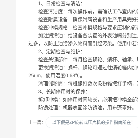
1、日常检查与清洁：
检查清洁度：每次操作前，需确认工作室内的清洁符
检查附属设备：确保附属设备和生产用具完好
检查冲模规格：检查冲模规格与要求压制的药片
加注润滑油：给设备各装置的外表油嘴分别注入通
过多，以防止油污渗入物料而引起污染。使用中若
2、定期检查与维护：
检查关键部件：每月检查蜗轮、蜗杆、轴承、压
更换润滑油：蜗杆、蜗轮可通过往蜗轮箱内加机油
25um，使用温度0-68℃。
清理储粉筒：每班振打数次吸粉箱振打手柄，
3、长期停用时的保养：
拆卸冲模：如停用时间较长，必须把冲模全部拆
防锈处理：机器表面涂防锈油，用布蓬罩好。
上一篇：
以下便是ZP旋转式压片机的操作指南所在！