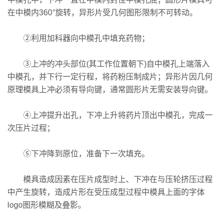
在中模内360°旋转，异形片受几何图形限制不可转动。
②利用加科器向中模孔中填充药物；
③上冲的冲头部位(其工作位置朝下)自中模孔上端落入
中模孔，并下行一定行程，将药粉压制成片；异形片因几何
原理模具上冲必须有导向键，通常圆形片无需安装导向键。
④上冲提升出孔，下冲上升将药片顶出中模孔，完成一
次压片过程；
⑤下冲降到原位，准备下一次填充。
模具造成因素在压片成型时上、下冲在与压轮挤压过程
中产生旋转，造成片形在受压成型过程中模具上面的字体
logo图形模糊及叠影。