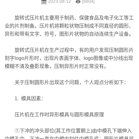
2023-08-12
[6804]
旋转式压片机主要用于制药、保健食品及电子化工等工
业的片剂制备。压片机将颗粒状物压制成不同直径的圆形、
异形和带有文字、符号，图形片状物的自动连续生产设备。
旋转式压片机在生产过程中，有的用户发现压制圆形片
刻字logo片形时，出现片表面字体、logo图像或中分线出现
模糊不清及叠影现象，压制异形片时正常没有。
关于压制圆形片出现这个问题，个人观点分析如下：
1. 模具因素：
压片机在工作时异形模具与圆形模具原理
①下冲的冲头部位(其工作位置朝上)由中模孔下端伸入
中模孔中，下冲一直在中模内封住中模孔底；圆形片模具可