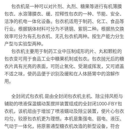
包衣机是一种可以对片剂、丸剂、糖果等进行有机薄膜
包衣、水溶薄膜衣、缓、控释性包衣的一种、节能、安全、
洁净的机电一体化设备。包衣机适用于制药、化工、食品等
行业。根据锅体材料可分为不锈钢、紫铜二种。根据热交换
效率可分为有孔包衣机、无孔包衣机两种。按生产能力分生
产型与实验型两种。
包衣机主要用于制药工业中压制成形的片、丸和颗粒的
包衣变可用于食品工业中糖果机制或包衣。包衣抛光后的糖
衣片具有光亮的表面，可防止氧化、受潮或挥发，又可遮盖
不适之味，使药品便于识别及缓和在人体肠胃中的溶解作
用。
全封闭式包衣机 是由全封闭包衣机主机、除尘排风柜与
辅助的喷液保温蠕动泵搅拌装置组成的全封闭1000-FBY包
衣机，该机组由于增加了喷液蠕动及除尘装置，使片心包衣
均匀，较原包衣机更为理想。本机是集强电、弱电、液压、
气动于一体化，将原普通型糖衣机改造的新型设备，符合